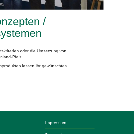
nzepten /
systemen
kriterien oder die Umsetzung von
land-Pfalz.
enprodukten lassen Ihr gewünschtes
Impressum