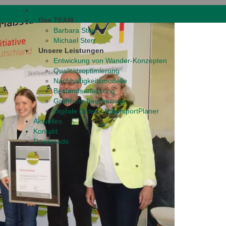
Home
Das TEAM
Barbara Sterr
Michael Sterr
Unsere Leistungen
Entwickung von Wander-Konzepten
Qualitätsoptimierung
Nachhaltigkeitsmodelle
Bestandserfassung
Grafische Bearbeitung
Digitale Daten / NatursportPlaner
Aktuelles
Kontakt
Downloads